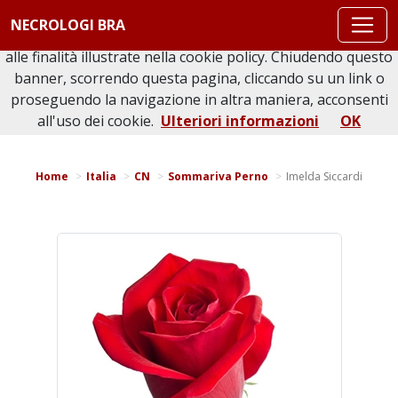
Questo sito o gli strumenti terzi da questo utilizzati si
NECROLOGI BRA
avvalgono di cookie necessari al funzionamento ed utili
alle finalità illustrate nella cookie policy. Chiudendo questo
banner, scorrendo questa pagina, cliccando su un link o
proseguendo la navigazione in altra maniera, acconsenti
Torna indietro
Stampa bacheca
all'uso dei cookie.
Ulteriori informazioni
OK
Home
Italia
CN
Sommariva Perno
Imelda Siccardi