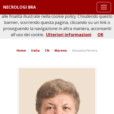
Questo sito o gli strumenti terzi da questo utilizzati si
NECROLOGI BRA
avvalgono di cookie necessari al funzionamento ed utili
alle finalità illustrate nella cookie policy. Chiudendo questo
banner, scorrendo questa pagina, cliccando su un link o
proseguendo la navigazione in altra maniera, acconsenti
Torna indietro
Stampa bacheca
all'uso dei cookie.
Ulteriori informazioni
OK
Home
Italia
CN
Marene
Giovanna Ferrero