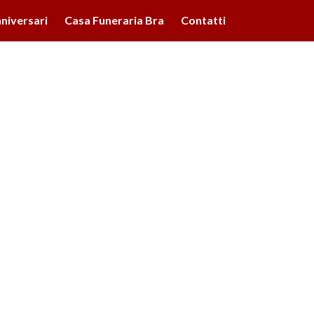
lità illustrate nella cookie policy. Chiudendo questo banner,
niversari
Casa Funeraria Bra
Contatti
'uso dei cookie.
Ulteriori informazioni
OK