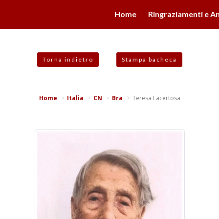
valgono di cookie necessari al funzionamento ed utili alle fina
Home
Ringraziamenti e An
 proseguendo la navigazione in altra maniera, acconsenti all
Torna indietro
Stampa bacheca
Home
Italia
CN
Bra
Teresa Lacertosa