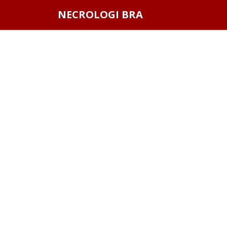
Questo sito o gli strumenti terzi da questo utilizzati si av
NECROLOGI BRA
scorrendo questa pagina, cliccando su un link o