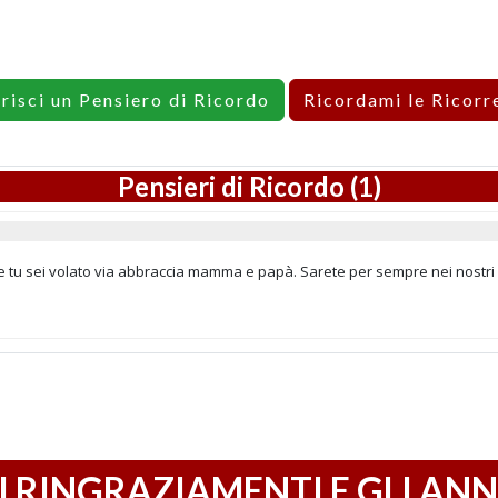
erisci un Pensiero di Ricordo
Ricordami le Ricorr
Pensieri di Ricordo (1)
e tu sei volato via abbraccia mamma e papà. Sarete per sempre nei nostri 
I RINGRAZIAMENTI E GLI ANN