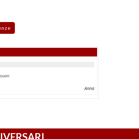
enze
cuori
Anna
IVERSARI