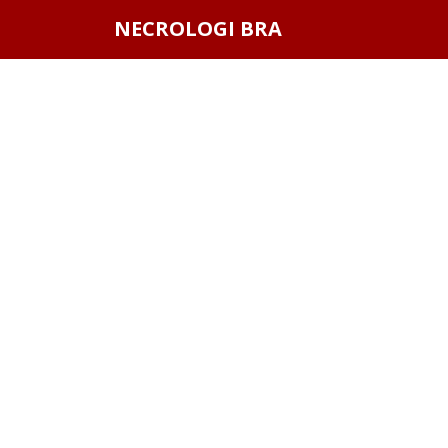
Questo sito o gli strumenti terzi da questo utilizzati si av
NECROLOGI BRA
scorrendo questa pagina, cliccando su un link o