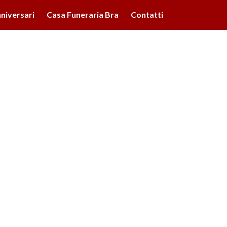
lità illustrate nella cookie policy. Chiudendo questo banner,
niversari
Casa Funeraria Bra
Contatti
'uso dei cookie.
Ulteriori informazioni
OK