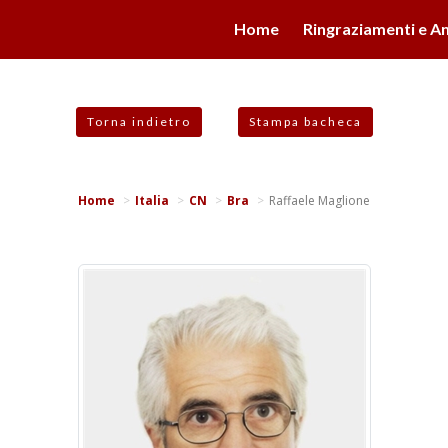
valgono di cookie necessari al funzionamento ed utili alle fina
Home
Ringraziamenti e An
 proseguendo la navigazione in altra maniera, acconsenti all
Torna indietro
Stampa bacheca
Home
Italia
CN
Bra
Raffaele Maglione