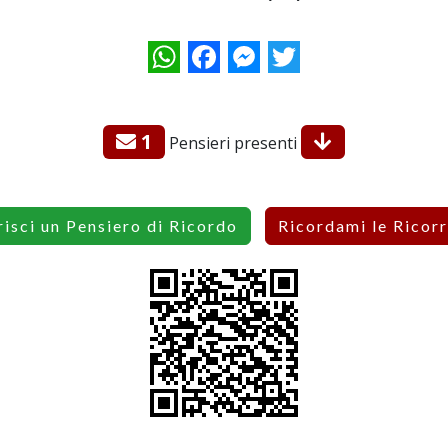
WhatsApp
Facebook
Messenger
Twitter
1
Pensieri presenti
risci un Pensiero di Ricordo
Ricordami le Ricor