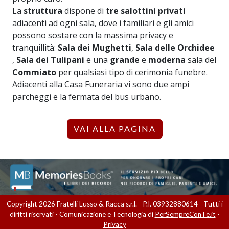
La
struttura
dispone di
tre salottini privati
adiacenti ad ogni sala, dove i familiari e gli amici
possono sostare con la massima privacy e
tranquillità:
Sala dei Mughetti
,
Sala delle Orchidee
,
Sala dei Tulipani
e una
grande
e
moderna
sala del
Commiato
per qualsiasi tipo di cerimonia funebre.
Adiacenti alla Casa Funeraria vi sono due ampi
parcheggi e la fermata del bus urbano.
VAI ALLA PAGINA
Copyright 2026 Fratelli Lusso & Racca s.r.l. - P.I. 03932880614 - Tutti i
diritti riservati - Comunicazione e Tecnologia di
PerSempreConTe.it
-
Privacy