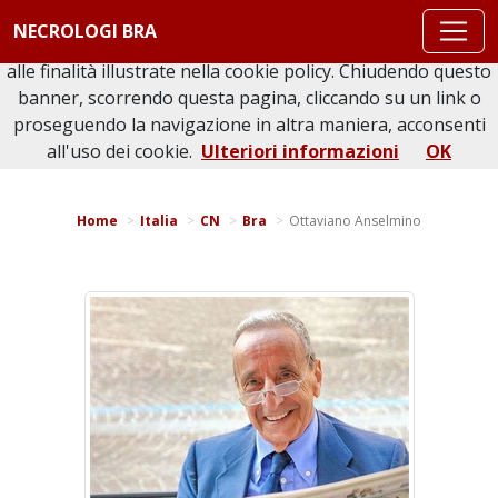
Questo sito o gli strumenti terzi da questo utilizzati si
NECROLOGI BRA
avvalgono di cookie necessari al funzionamento ed utili
alle finalità illustrate nella cookie policy. Chiudendo questo
banner, scorrendo questa pagina, cliccando su un link o
proseguendo la navigazione in altra maniera, acconsenti
Torna indietro
Stampa bacheca
all'uso dei cookie.
Ulteriori informazioni
OK
Home
Italia
CN
Bra
Ottaviano Anselmino