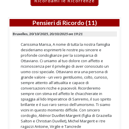
Ricordami le Ricorrenze
Pensieri di Ricordo (11)
Bruxelles, 20/10/2025,
20/10/2025 ore 19:21
Carissima Marisa, A nome di tutta la nostra famiglia
desideriamo esprimerti le nostre piu sincere e
profonde condoglianze per la scomparsa di
Ottaviano. Ci uniamo al tuo dolore con affetto e
riconoscenza per il privilegio di aver conosciuto un
uomo cosi speciale. Ottaviano era una persona di
grande valore - un vero gentiluomo, colto, curioso,
sempre attento all'attualita e capace di
conversazioni ricche e piacevoli. Ricorderemo
sempre con stima ed affetto le chiacchierate in
spiaggia al lido Imperatrice di Sanremo, il suo spirito
brillante e il suo raro senso dell'umorismo. Ti siamo
vicini in questo momento difficile. Con sincero
cordoglio, Aliénor Duvillet-Margerit (figlia di Graziella
Salton e Christian Duvillet), Michel Margerit e i tre
ragazzi Antoine, Virgile e Tancrede