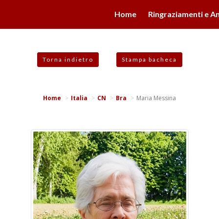
valgono di cookie necessari al funzionamento ed utili alle fina
Home
Ringraziamenti e An
 proseguendo la navigazione in altra maniera, acconsenti all
Torna indietro
Stampa bacheca
Home
Italia
CN
Bra
Maria Messina