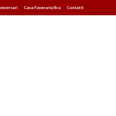
lità illustrate nella cookie policy. Chiudendo questo banner,
niversari
Casa Funeraria Bra
Contatti
'uso dei cookie.
Ulteriori informazioni
OK