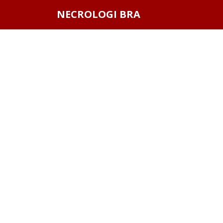
Questo sito o gli strumenti terzi da questo utilizzati si av
NECROLOGI BRA
scorrendo questa pagina, cliccando su un link o