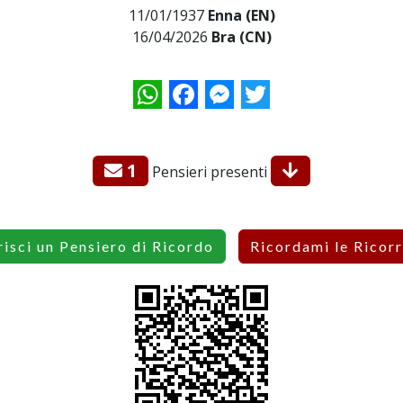
11/01/1937
Enna (EN)
16/04/2026
Bra (CN)
WhatsApp
Facebook
Messenger
Twitter
1
Pensieri presenti
risci un Pensiero di Ricordo
Ricordami le Ricor