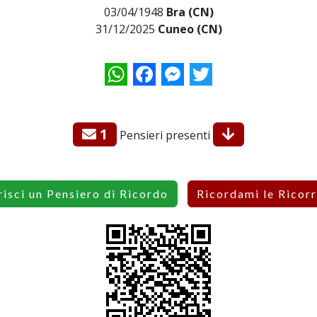
03/04/1948
Bra (CN)
31/12/2025
Cuneo (CN)
WhatsApp
Facebook
Messenger
Twitter
1
Pensieri presenti
risci un Pensiero di Ricordo
Ricordami le Ricor