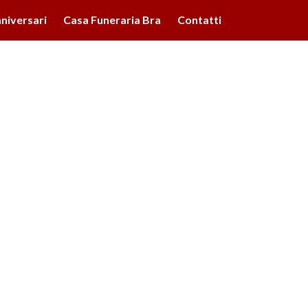
lità illustrate nella cookie policy. Chiudendo questo banner,
niversari
Casa Funeraria Bra
Contatti
'uso dei cookie.
Ulteriori informazioni
OK