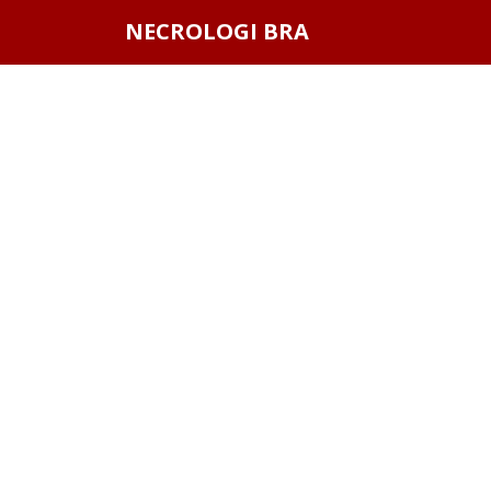
Questo sito o gli strumenti terzi da questo utilizzati si av
NECROLOGI BRA
scorrendo questa pagina, cliccando su un link o