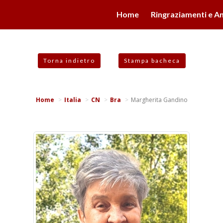
valgono di cookie necessari al funzionamento ed utili alle fina
Home
Ringraziamenti e An
 proseguendo la navigazione in altra maniera, acconsenti all
Torna indietro
Stampa bacheca
Home
Italia
CN
Bra
Margherita Gandino