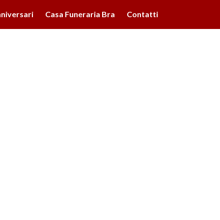
lità illustrate nella cookie policy. Chiudendo questo banner,
niversari
Casa Funeraria Bra
Contatti
'uso dei cookie.
Ulteriori informazioni
OK