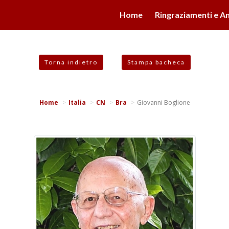
valgono di cookie necessari al funzionamento ed utili alle fina
Home
Ringraziamenti e An
 proseguendo la navigazione in altra maniera, acconsenti all
Torna indietro
Stampa bacheca
Home
Italia
CN
Bra
Giovanni Boglione